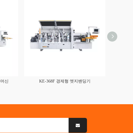
딩 머신
KE-368F 경제형 엣지밴딩기
KE