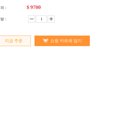
$
9700
가격：
수량：
지금 주문
쇼핑 카트에 담기