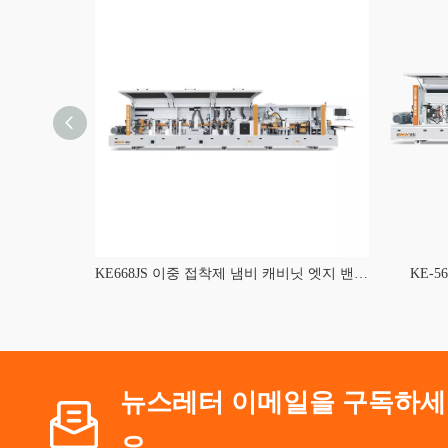
지 밴딩 머신
KE668JS 이중 접착제 냄비 캐비닛 엣지 밴딩 기계
KE-
뉴스레터 이메일을 구독하세
요