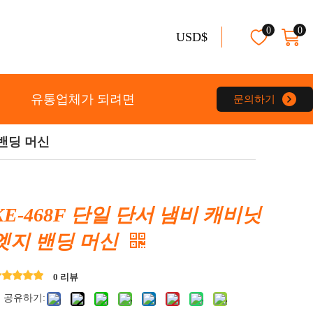
0
0
USD$
유통업체가 되려면
문의하기
 밴딩 머신
KE-468F 단일 단서 냄비 캐비닛
엣지 밴딩 머신
0 리뷰
 공유하기: