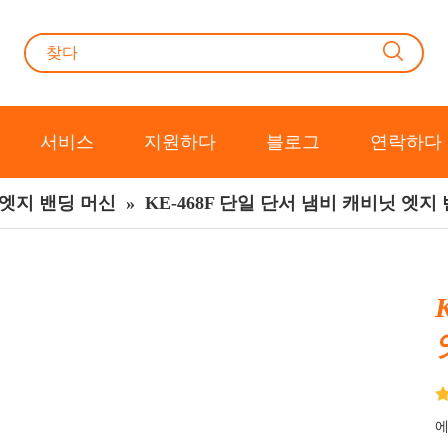
서비스
지원하다
블로그
연락하다
 엣지 밴딩 머신
»
KE-468F 단일 단서 냄비 캐비닛 엣지
에