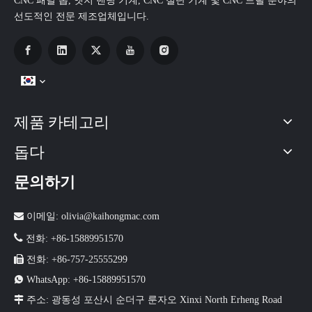
CNC 패널 톱, 엣지 밴딩 기계, CNC 절단 기계 및 CNC 드릴 분야의
선도적인 전문 제조업체입니다.
제품 카테고리
돕다
문의하기

이메일:
olivia@kaihongmac.com

전화: +86-15889951570

전화: +86-757-25555299

WhatsApp: +86-15889951570

주소: 광동성 포산시 순더구 룬자오 Xinxi North Erheng Road