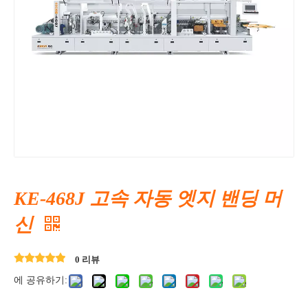
KE-468J 고속 자동 엣지 밴딩 머
신
0 리뷰
에 공유하기: