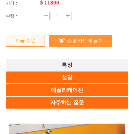
$
11800
가격：
수량：
지금 주문
쇼핑 카트에 담기
특징
설명
애플리케이션
자주하는 질문